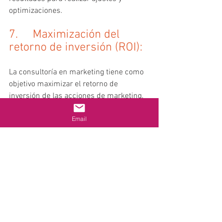
optimizaciones.
7.     Maximización del 
retorno de inversión (ROI): 
La consultoría en marketing tiene como 
objetivo maximizar el retorno de 
inversión de las acciones de marketing. 
Explicaremos cómo medir y evaluar el 
Email
ROI de las estrategias implementadas y 
cómo tomar decisiones informadas para 
maximizar los resultados.
Conclusión: 
La asesoría de 
marketing y la consultoría en marketing 
son elementos esenciales para el éxito 
empresarial en el entorno altamente 