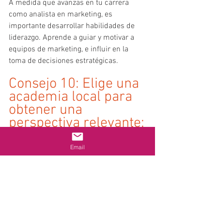
A medida que avanzas en tu carrera 
como analista en marketing, es 
importante desarrollar habilidades de 
liderazgo. Aprende a guiar y motivar a 
equipos de marketing, e influir en la 
toma de decisiones estratégicas.
Consejo 10: Elige una 
academia local para 
obtener una 
perspectiva relevante:
Email
Al buscar oportunidades de formación 
en marketing, considera elegir una 
academia o institución educativa local. 
Esto puede brindarte un valor adicional, 
ya que los docentes estarán 
familiarizados con el contexto y las 