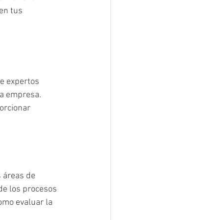
en tus 
e expertos 
na empresa. 
orcionar 
s áreas de 
de los procesos 
como evaluar la 