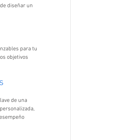
ede diseñar un 
anzables para tu 
os objetivos 
s
lave de una 
personalizada, 
 desempeño 