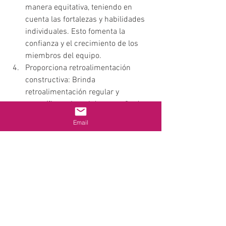
manera equitativa, teniendo en 
cuenta las fortalezas y habilidades 
individuales. Esto fomenta la 
confianza y el crecimiento de los 
miembros del equipo.
Proporciona retroalimentación 
constructiva: Brinda 
retroalimentación regular y 
específica sobre el desempeño de 
cada miembro del equipo. 
Email
Reconoce los logros y ofrece 
orientación para el desarrollo y 
mejora continua.
Fomenta el desarrollo profesional: 
Apoya el crecimiento y desarrollo 
profesional de tu equipo, ofreciendo 
oportunidades de capacitación y 
creando un ambiente en el que se 
fomente el aprendizaje y la 