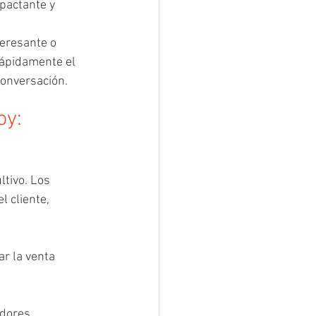
pactante y 
eresante o 
rápidamente el 
conversación.
y: 
tivo. Los 
 cliente, 
r la venta 
dores 