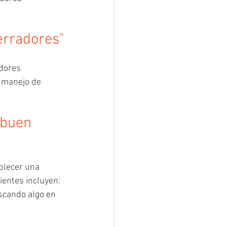
erradores"
dores 
y manejo de 
 buen 
blecer una 
ientes incluyen: 
scando algo en 