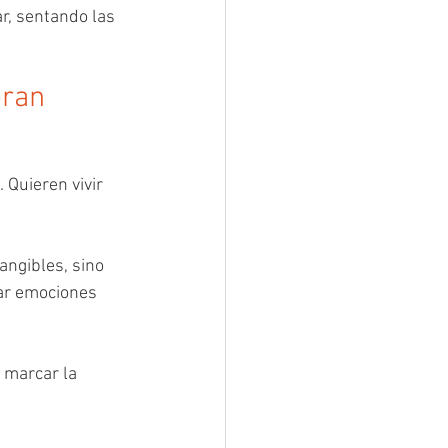
r, sentando las 
ran 
Quieren vivir 
angibles, sino 
rar emociones 
 marcar la 