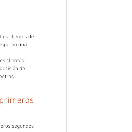
Los clientes de 
 esperan una 
s clientes 
decisión de 
estras 
 primeros 
imeros segundos 